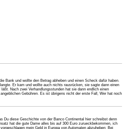
 die Bank und wollte den Betrag abheben und einen Scheck dafür haben.
langte. Er kam und wollte auch nichts rausrücken, sie sagte dann einen
uf läßt. Nach zwei Verhandlungsstunden hat sie dann endlich einen
geblichen Gebühren. Es ist übrigens nicht der erste Fall, Wer hat noch
as Du diese Geschichte von der Banco Continental hier schreibst denn
einsatz hat die gute Dame alles bis auf 300 Euro zurueckbekommen, ich
s vorgeschlagen mein Geld in Europa von Automaten abzuheben: Bei