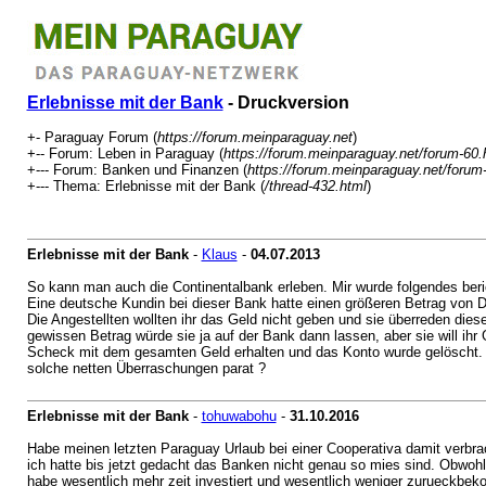
Erlebnisse mit der Bank
- Druckversion
+- Paraguay Forum (
https://forum.meinparaguay.net
)
+-- Forum: Leben in Paraguay (
https://forum.meinparaguay.net/forum-60.
+--- Forum: Banken und Finanzen (
https://forum.meinparaguay.net/forum
+--- Thema: Erlebnisse mit der Bank (
/thread-432.html
)
Erlebnisse mit der Bank
-
Klaus
-
04.07.2013
So kann man auch die Continentalbank erleben. Mir wurde folgendes beri
Eine deutsche Kundin bei dieser Bank hatte einen größeren Betrag von 
Die Angestellten wollten ihr das Geld nicht geben und sie überreden die
gewissen Betrag würde sie ja auf der Bank dann lassen, aber sie will ihr
Scheck mit dem gesamten Geld erhalten und das Konto wurde gelöscht. A
solche netten Überraschungen parat ?
Erlebnisse mit der Bank
-
tohuwabohu
-
31.10.2016
Habe meinen letzten Paraguay Urlaub bei einer Cooperativa damit verbra
ich hatte bis jetzt gedacht das Banken nicht genau so mies sind. Obwohl
habe wesentlich mehr zeit investiert und wesentlich weniger zurueckbe