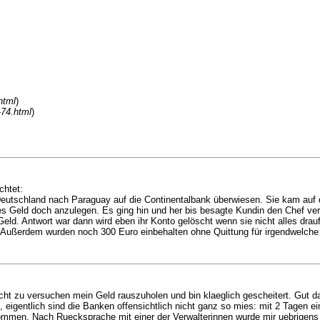
html
)
-74.html
)
chtet:
Deutschland nach Paraguay auf die Continentalbank überwiesen. Sie kam auf
ses Geld doch anzulegen. Es ging hin und her bis besagte Kundin den Chef ver
 Geld. Antwort war dann wird eben ihr Konto gelöscht wenn sie nicht alles dra
ußerdem wurden noch 300 Euro einbehalten ohne Quittung für irgendwelche an
cht zu versuchen mein Geld rauszuholen und bin klaeglich gescheitert. Gut d
, eigentlich sind die Banken offensichtlich nicht ganz so mies: mit 2 Tagen 
kommen. Nach Ruecksprache mit einer der Verwalterinnen wurde mir uebrigen