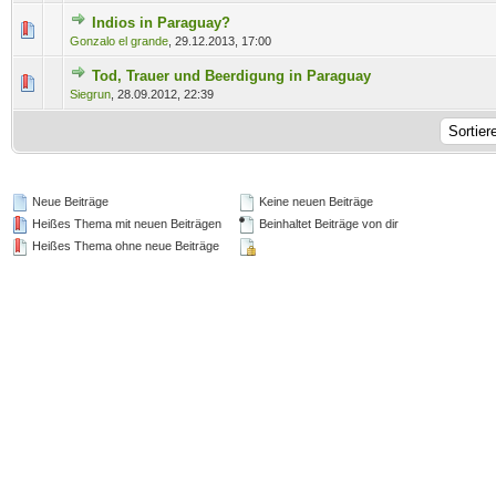
Indios in Paraguay?
0 Bewertung(en) - 0 von 5 durchschnittlich
1
2
3
4
5
Gonzalo el grande
,
29.12.2013, 17:00
Tod, Trauer und Beerdigung in Paraguay
0 Bewertung(en) - 0 von 5 durchschnittlich
1
2
3
4
5
Siegrun
,
28.09.2012, 22:39
Neue Beiträge
Keine neuen Beiträge
Heißes Thema mit neuen Beiträgen
Beinhaltet Beiträge von dir
Heißes Thema ohne neue Beiträge