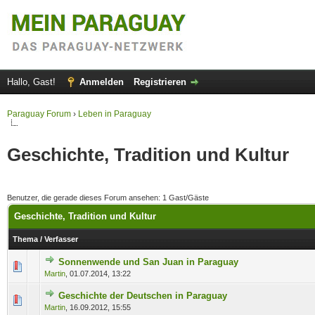
Hallo, Gast!
Anmelden
Registrieren
Paraguay Forum
›
Leben in Paraguay
Geschichte, Tradition und Kultur
Benutzer, die gerade dieses Forum ansehen: 1 Gast/Gäste
Geschichte, Tradition und Kultur
Thema
/
Verfasser
Sonnenwende und San Juan in Paraguay
1 Bewertung(en) - 5 von 5 durchschnittlich
1
2
3
4
5
Martin
,
01.07.2014, 13:22
Geschichte der Deutschen in Paraguay
0 Bewertung(en) - 0 von 5 durchschnittlich
1
2
3
4
5
Martin
,
16.09.2012, 15:55