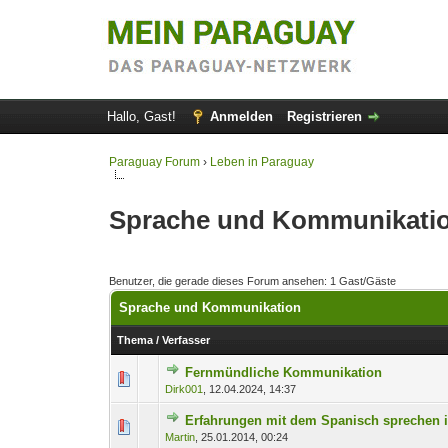
Hallo, Gast!
Anmelden
Registrieren
Paraguay Forum
›
Leben in Paraguay
Sprache und Kommunikati
Benutzer, die gerade dieses Forum ansehen: 1 Gast/Gäste
Sprache und Kommunikation
Thema
/
Verfasser
Fernmündliche Kommunikation
0 Bewertung(en) - 0 von
1
Dirk001
,
12.04.2024, 14:37
Erfahrungen mit dem Spanisch sprechen 
0 Bewertung(en) - 0 von
1
Martin
,
25.01.2014, 00:24