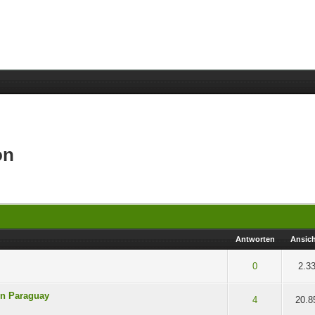
on
Antworten
Ansic
 5 durchschnittlich
2
3
4
5
0
2.3
in Paraguay
 5 durchschnittlich
2
3
4
5
4
20.8