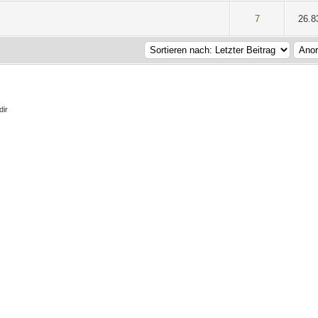
 5 durchschnittlich
2
3
4
5
7
26.8
dir