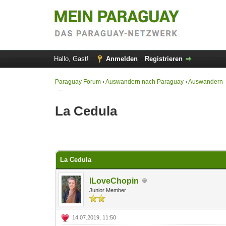
Hallo, Gast!
Anmelden
Registrieren
Paraguay Forum
›
Auswandern nach Paraguay
›
Auswandern
La Cedula
0 Bewertung(en) - 0 im Durchschnitt
1
2
3
4
5
La Cedula
ILoveChopin
Junior Member
14.07.2019, 11:50