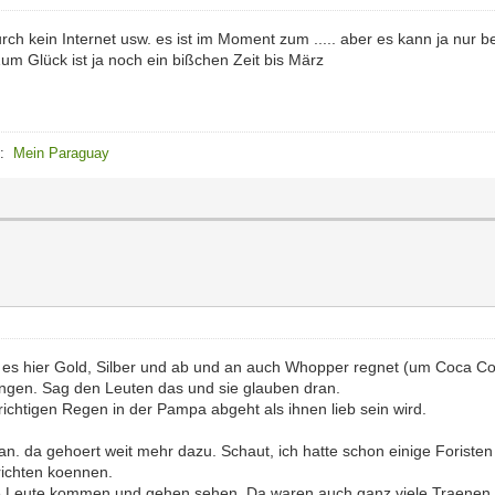
rch kein Internet usw. es ist im Moment zum ..... aber es kann ja nur 
Zum Glück ist ja noch ein bißchen Zeit bis März
e:
Mein Paraguay
s es hier Gold, Silber und ab und an auch Whopper regnet (um Coca Co
ngen. Sag den Leuten das und sie glauben dran.
richtigen Regen in der Pampa abgeht als ihnen lieb sein wird.
tan. da gehoert weit mehr dazu. Schaut, ich hatte schon einige Foristen
erichten koennen.
iele Leute kommen und gehen sehen. Da waren auch ganz viele Traenen 