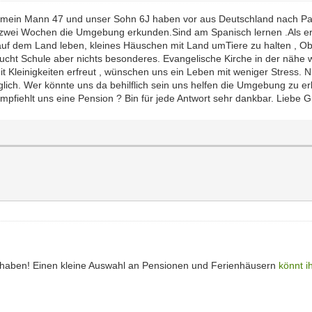
ch ,mein Mann 47 und unser Sohn 6J haben vor aus Deutschland nach 
zwei Wochen die Umgebung erkunden.Sind am Spanisch lernen .Als ers
r auf dem Land leben, kleines Häuschen mit Land umTiere zu halten , O
ht Schule aber nichts besonderes. Evangelische Kirche in der nähe wär
Kleinigkeiten erfreut , wünschen uns ein Leben mit weniger Stress. Ni
glich. Wer könnte uns da behilflich sein uns helfen die Umgebung zu 
 empfiehlt uns eine Pension ? Bin für jede Antwort sehr dankbar. Liebe
rhaben! Einen kleine Auswahl an Pensionen und Ferienhäusern
könnt i