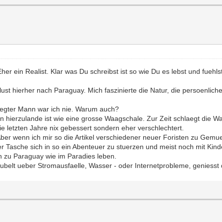
 Eher ein Realist. Klar was Du schreibst ist so wie Du es lebst und f
ust hierher nach Paraguay. Mich faszinierte die Natur, die persoenlich
raegter Mann war ich nie. Warum auch?
n hierzulande ist wie eine grosse Waagschale. Zur Zeit schlaegt die W
ie letzten Jahre nix gebessert sondern eher verschlechtert.
 Aber wenn ich mir so die Artikel verschiedener neuer Foristen zu Gemu
er Tasche sich in so ein Abenteuer zu stuerzen und meist noch mit Kind
h zu Paraguay wie im Paradies leben.
, jubelt ueber Stromausfaelle, Wasser - oder Internetprobleme, geniess