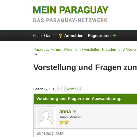
Hallo, Gast!
Anmelden
Registrieren
Paraguay Forum
›
Allgemein
›
Vorstellen, Plaudern und Mecke
Vorstellung und Fragen z
0 Bewertung(en) - 0 im Durchschnitt
1
2
3
4
5
Seiten (2):
1
2
Weiter »
Vorstellung und Fragen zum Auswanderung.
anna
Junior Member
09.01.2017, 22:59