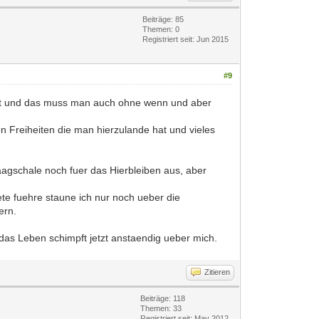
Beiträge: 85
Themen: 0
Registriert seit: Jun 2015
#9
uehlst und das muss man auch ohne wenn und aber
en Freiheiten die man hierzulande hat und vieles
aagschale noch fuer das Hierbleiben aus, aber
ete fuehre staune ich nur noch ueber die
ern.
t das Leben schimpft jetzt anstaendig ueber mich.
Zitieren
Beiträge: 118
Themen: 33
Registriert seit: May 2012