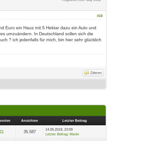
#10
end Euro ein Haus mit 5 Hektar dazu ein Auto und
lles umzuändern. In Deutschland sollen sich die
h ? ich jedenfalls für mich, bin hier sehr glücklich
Zitieren
worten
Ansichten
Letzter Beitrag
14.05.2019, 23:09
11
35.587
Letzter Beitrag
:
Martin