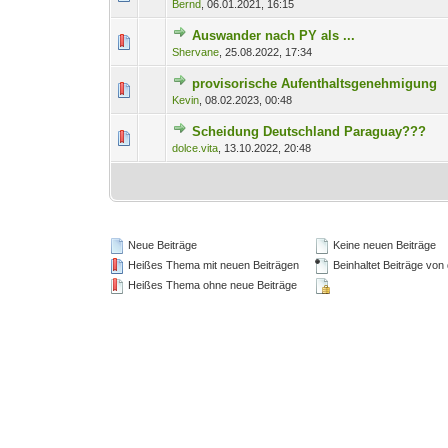
Bernd
,
06.01.2021, 16:15
Auswander nach PY als ...
0 Bewertung(en) - 0 von
1
Shervane
,
25.08.2022, 17:34
provisorische Aufenthaltsgenehmigung
0 Bewertung(en) - 0 von
1
Kevin
,
08.02.2023, 00:48
Scheidung Deutschland Paraguay???
0 Bewertung(en) - 0 von
1
dolce.vita
,
13.10.2022, 20:48
Neue Beiträge
Keine neuen Beiträge
Heißes Thema mit neuen Beiträgen
Beinhaltet Beiträge von 
Heißes Thema ohne neue Beiträge