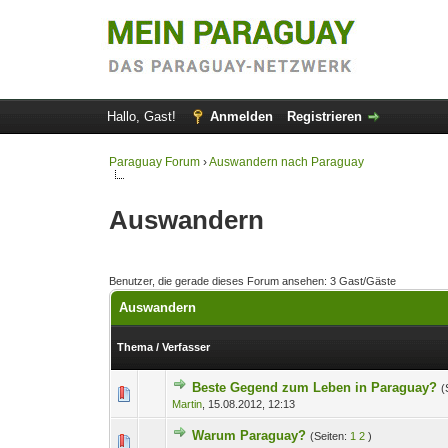
Hallo, Gast!
Anmelden
Registrieren
Paraguay Forum
›
Auswandern nach Paraguay
Auswandern
Benutzer, die gerade dieses Forum ansehen: 3 Gast/Gäste
Auswandern
Thema
/
Verfasser
Beste Gegend zum Leben in Paraguay?
(
1 Bewertung(en) 
1
Martin
,
15.08.2012, 12:13
Warum Paraguay?
(Seiten:
1
2
)
1 Bewertung(en) 
1