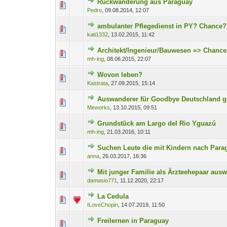
Rückwanderung aus Paraguay
0 Bewertung(en) - 0 von
1
Pedro
,
09.08.2014, 12:07
ambulanter Pflegedienst in PY? Chance?
0 Bewertung(en) - 0 von
1
kati1332
,
13.02.2015, 11:42
Architekt/Ingenieur/Bauwesen => Chancen
0 Bewertung(en) - 0 von
1
mh-ing
,
08.06.2015, 22:07
Wovon leben?
0 Bewertung(en) - 0 von
1
Kastrata
,
27.09.2015, 15:14
Auswanderer für Goodbye Deutschland g
0 Bewertung(en) - 0 von
1
Meworks
,
13.10.2015, 09:51
Grundstück am Largo del Rio Yguazú
0 Bewertung(en) - 0 von
1
mh-ing
,
21.03.2016, 10:11
Suchen Leute die mit Kindern nach Para
0 Bewertung(en) - 0 von
1
anna
,
26.03.2017, 16:36
Mit junger Familie als Ärzteehepaar aus
0 Bewertung(en) - 0 von
1
damasio771
,
11.12.2020, 22:17
La Cedula
0 Bewertung(en) - 0 von
1
ILoveChopin
,
14.07.2019, 11:50
Freilernen in Paraguay
0 Bewertung(en) - 0 von
1