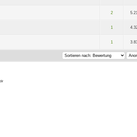
 5 durchschnittlich
2
3
4
5
2
5.2
 5 durchschnittlich
2
3
4
5
1
4.3
 5 durchschnittlich
2
3
4
5
1
3.8
dir