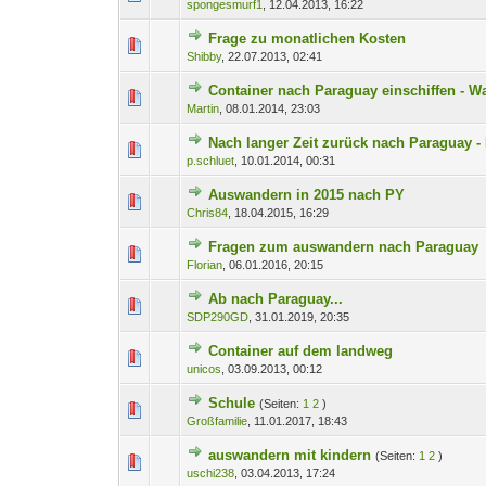
spongesmurf1
,
12.04.2013, 16:22
Frage zu monatlichen Kosten
1 Bewertung(en) 
1
Shibby
,
22.07.2013, 02:41
Container nach Paraguay einschiffen - Was
1 Bewertung(en) 
1
Martin
,
08.01.2014, 23:03
Nach langer Zeit zurück nach Paraguay -
1 Bewertung(en) 
1
p.schluet
,
10.01.2014, 00:31
Auswandern in 2015 nach PY
1 Bewertung(en) 
1
Chris84
,
18.04.2015, 16:29
Fragen zum auswandern nach Paraguay
1 Bewertung(en) 
1
Florian
,
06.01.2016, 20:15
Ab nach Paraguay...
1 Bewertung(en) 
1
SDP290GD
,
31.01.2019, 20:35
Container auf dem landweg
1 Bewertung(en) - 3
1
unicos
,
03.09.2013, 00:12
Schule
(Seiten:
1
2
)
1 Bewertung(en) - 3
1
Großfamilie
,
11.01.2017, 18:43
auswandern mit kindern
(Seiten:
1
2
)
1 Bewertung(en) - 1 v
1
uschi238
,
03.04.2013, 17:24