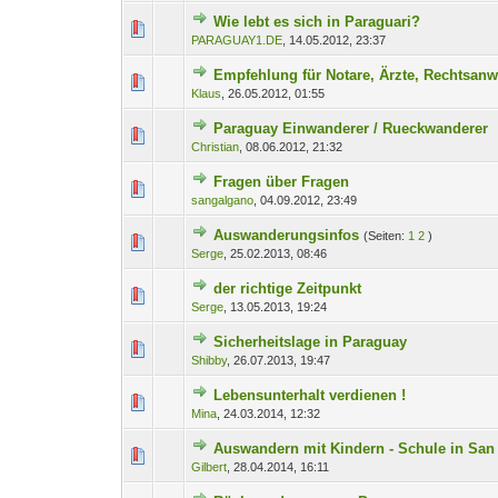
Wie lebt es sich in Paraguari?
0 Bewertung(en) - 0 von
1
PARAGUAY1.DE
,
14.05.2012, 23:37
Empfehlung für Notare, Ärzte, Rechtsanw
0 Bewertung(en) - 0 von
1
Klaus
,
26.05.2012, 01:55
Paraguay Einwanderer / Rueckwanderer
0 Bewertung(en) - 0 von
1
Christian
,
08.06.2012, 21:32
Fragen über Fragen
0 Bewertung(en) - 0 von
1
sangalgano
,
04.09.2012, 23:49
Auswanderungsinfos
(Seiten:
1
2
)
0 Bewertung(en) - 0 von
1
Serge
,
25.02.2013, 08:46
der richtige Zeitpunkt
0 Bewertung(en) - 0 von
1
Serge
,
13.05.2013, 19:24
Sicherheitslage in Paraguay
0 Bewertung(en) - 0 von
1
Shibby
,
26.07.2013, 19:47
Lebensunterhalt verdienen !
0 Bewertung(en) - 0 von
1
Mina
,
24.03.2014, 12:32
Auswandern mit Kindern - Schule in San
0 Bewertung(en) - 0 von
1
Gilbert
,
28.04.2014, 16:11