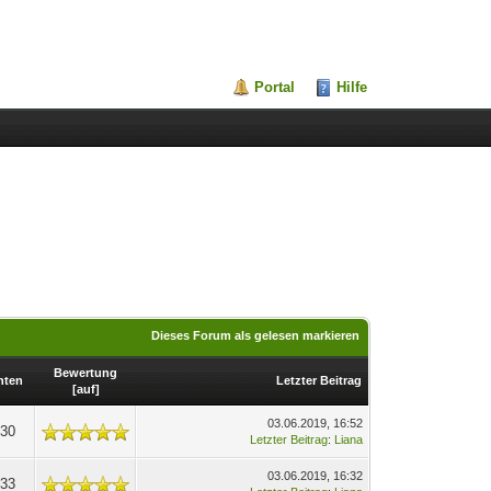
Portal
Hilfe
Dieses Forum als gelesen markieren
Bewertung
hten
Letzter Beitrag
[
auf
]
03.06.2019, 16:52
630
Letzter Beitrag
:
Liana
03.06.2019, 16:32
533